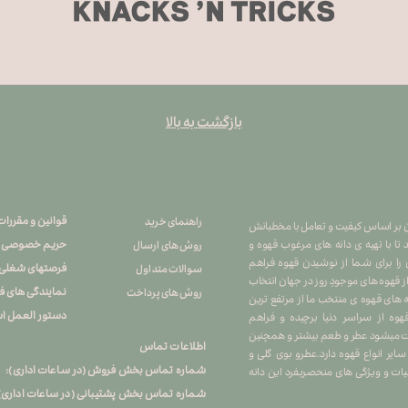
بازگشت به بالا
قوانین و مقررات
راهنمای خرید
هران بر اساس کیفیت و تعامل با مخطبانش
حریم خصوصی
تا با تهیه ی دانه های مرغوب قهوه و
روش های ارسال
 را برای شما از نوشیدن قهوه فراهم
فرصتهای شغلی
سوالات متداول
 از قهوه های موجودِ روز در جهان انتخاب
نمایندگی های 
روش های پرداخت
ه های قهوه ی منتخب ما از مرتفع ترین
دستور العمل اس
ه از سراسر دنیا برچیده و فراهم
کشت میشود عطر و طعم بیشتر و همچنین
اطلاعات تماس
یر انواع قهوه دارد.عطرو بوی گلی و
شماره تماس بخش فروش (در ساعات اداری): ۲۶۷۴۵۷۹۵ ۰۲۱
ت و ویژگی های منحصربفرد این دانه
شماره تماس بخش پشتیبانی (در ساعات اداری) : ۲۶۷۴۵۸۹۶ ۱