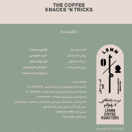
بازگشت به بالا
قوانین و مقررات
راهنمای خرید
حریم خصوصی
روش های ارسال
فرصتهای شغلی
سوالات متداول
نمایندگی های فروش
روش های پرداخت
دستور العمل استفاده
اطلاعات تماس
شماره تماس بخش فروش (در ساعات اداری): ۲۶۷۴۵۷۹۵ ۰۲۱
شماره تماس بخش پشتیبانی (در ساعات اداری) : ۲۶۷۴۵۸۹۶ ۰۲۱
شماره تماس برای پیگیری سفارشات : ۰
۹۲۲۰۱۷۸۵۲۳
نشانی : تهران , سعادت آباد , سرو غربی , خیابان ریاضی بخشایش , کوچه زندوکیلی
غربی ، پلاک ۹۰ (ساختمان طوسی رنگ) ، زنگ اول
info@lemmcoffee.com : ایمیل
lemmcoffee : اینستاگرام
گروه برشته کاری قهوه ی لِم