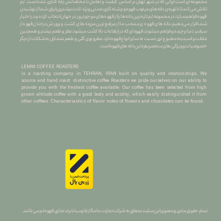
​​​​​​​مجموعه ای است ایرانی که در شهر تهران بر اساس کیفیت و تعامل با مخطبانش پایه گذاری شده است. لِم
تلاش می کند تا با تهیه ی دانه های مرغوب قهوه و برشته کاری دستی ِ ویژه ، لذت بیشتری را برای شما از نوشیدن
قهوه فراهم سازد.در مجموعه لِم تازه ترین دانه ها را از قهوه های موجودِ روز در جهان انتخاب کرده و در اختیار
شما قرار می دهیم.دانه های قهوه ی منتخب ما از مرتفع ترین مزرعه های کشت و پرورش درختان قهوه از
سراسر دنیا برچیده و فراهم میشوند.قهوه ای که در ارتفاعات بالا کشت میشود عطر و طعم بیشتر و همچنین
غلظت و اسیدیته مطبوع تری نسبت به سایر انواع قهوه دارد.عطرو بوی گلی و طعم متمایل به شکلات از دیگر
خصوصیات و ویژگی های منحصربفرد این دانه های قهوه است.
LEMM COFFEE ROASTERS
is a roasting company in TEHRAN, IRAN built on quality and relationships. We
source and hand roast distinctive coffee Roasters we pride ourselves on our ability to
provide you with the freshest coffee available. Our coffee has been selected from high
grown altitude coffee with a good body and acidity, which easily distinguished it from
other coffees. Characteriastics of flavor notes of flowers and chocolates can be found.
تمام حقوق مادی و معنوی این سایت متعلق به شرکت تجارت ماندگار فارسیا با برند تجاری قهوه لم می باشد.