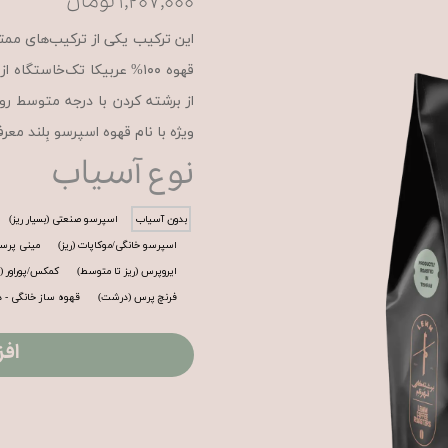
۱,۲۰۷,۰۰۰ تومان
این ترکیب یکی از ترکیب‌های ممتا
قهوه ۱۰۰% عربیکا تک‌خاستگ
از برشته‌ کردن با درجه متوسط ر
ویژه با نام قهوه اسپرسو بِلند مع
نوع آسیاب
بدون آسیاب
اسپرسو صنعتی (بسیار ریز)
اسپرسو خانگی/موکاپات (ریز)
مینی پرسو 
ایروپرس (ریز تا متوسط)
کمکس/پوراور 
فرنچ پرس (درشت)
قهوه ساز خانگی - 
افز