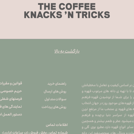
بازگشت به بالا
قوانین و مقررات
راهنمای خرید
هران بر اساس کیفیت و تعامل با مخطبانش
حریم خصوصی
تا با تهیه ی دانه های مرغوب قهوه و
روش های ارسال
 را برای شما از نوشیدن قهوه فراهم
فرصتهای شغلی
سوالات متداول
 از قهوه های موجودِ روز در جهان انتخاب
نمایندگی های 
روش های پرداخت
ه های قهوه ی منتخب ما از مرتفع ترین
دستور العمل اس
ه از سراسر دنیا برچیده و فراهم
کشت میشود عطر و طعم بیشتر و همچنین
اطلاعات تماس
یر انواع قهوه دارد.عطرو بوی گلی و
شماره تماس بخش فروش (در ساعات اداری): ۲۶۷۴۵۷۹۵ ۰۲۱
ت و ویژگی های منحصربفرد این دانه