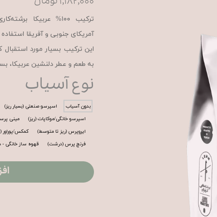
۱,۱۸۲,۰۰۰ تومان
ترکیب ۱۰۰% عربیکا بر
آمریکای جنوبی و آفریقا استفاد
این ترکیب بسیار مورد استقبال کا
به طعم و عطر دلنشین عربیکا، ب
نوع آسیاب
بدون آسیاب
اسپرسو صنعتی (بسیار ریز)
اسپرسو خانگی/موکاپات (ریز)
مینی پرسو 
ایروپرس (ریز تا متوسط)
کمکس/پوراور 
فرنچ پرس (درشت)
قهوه ساز خانگی - 
افز