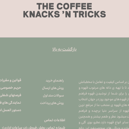
بازگشت به بالا
قوانین و مقررات
راهنمای خرید
هران بر اساس کیفیت و تعامل با مخطبانش
حریم خصوصی
تا با تهیه ی دانه های مرغوب قهوه و
روش های ارسال
 را برای شما از نوشیدن قهوه فراهم
فرصتهای شغلی
سوالات متداول
 از قهوه های موجودِ روز در جهان انتخاب
نمایندگی های 
روش های پرداخت
ه های قهوه ی منتخب ما از مرتفع ترین
دستور العمل اس
ه از سراسر دنیا برچیده و فراهم
کشت میشود عطر و طعم بیشتر و همچنین
اطلاعات تماس
یر انواع قهوه دارد.عطرو بوی گلی و
شماره تماس بخش فروش (در ساعات اداری): ۲۶۷۴۵۷۹۵ ۰۲۱
ت و ویژگی های منحصربفرد این دانه