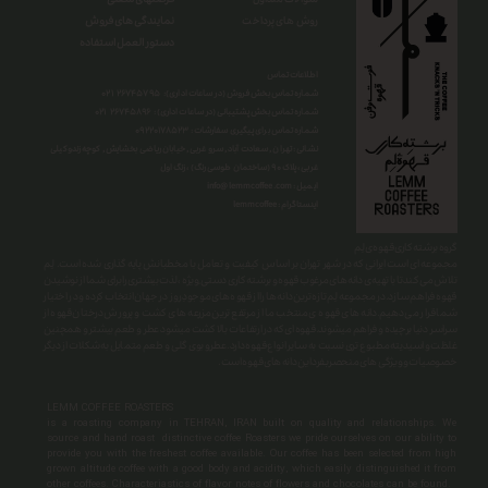
فرصتهای شغلی
سوالات متداول
نمایندگی های فروش
روش های پرداخت
دستور العمل استفاده
اطلاعات تماس
شماره تماس بخش فروش (در ساعات اداری): ۲۶۷۴۵۷۹۵ ۰۲۱
شماره تماس بخش پشتیبانی (در ساعات اداری) : ۲۶۷۴۵۸۹۶ ۰۲۱
شماره تماس برای پیگیری سفارشات : ۰
۹۲۲۰۱۷۸۵۲۳
نشانی : تهران , سعادت آباد , سرو غربی , خیابان ریاضی بخشایش , کوچه زندوکیلی
غربی ، پلاک ۹۰ (ساختمان طوسی رنگ) ، زنگ اول
info@lemmcoffee.com : ایمیل
lemmcoffee : اینستاگرام
گروه برشته کاری قهوه ی لِم
​​​​​​​مجموعه ای است ایرانی که در شهر تهران بر اساس کیفیت و تعامل با مخطبانش پایه گذاری شده است. لِم
تلاش می کند تا با تهیه ی دانه های مرغوب قهوه و برشته کاری دستی ِ ویژه ، لذت بیشتری را برای شما از نوشیدن
قهوه فراهم سازد.در مجموعه لِم تازه ترین دانه ها را از قهوه های موجودِ روز در جهان انتخاب کرده و در اختیار
شما قرار می دهیم.دانه های قهوه ی منتخب ما از مرتفع ترین مزرعه های کشت و پرورش درختان قهوه از
سراسر دنیا برچیده و فراهم میشوند.قهوه ای که در ارتفاعات بالا کشت میشود عطر و طعم بیشتر و همچنین
غلظت و اسیدیته مطبوع تری نسبت به سایر انواع قهوه دارد.عطرو بوی گلی و طعم متمایل به شکلات از دیگر
خصوصیات و ویژگی های منحصربفرد این دانه های قهوه است.
LEMM COFFEE ROASTERS
is a roasting company in TEHRAN, IRAN built on quality and relationships. We
source and hand roast distinctive coffee Roasters we pride ourselves on our ability to
provide you with the freshest coffee available. Our coffee has been selected from high
grown altitude coffee with a good body and acidity, which easily distinguished it from
other coffees. Characteriastics of flavor notes of flowers and chocolates can be found.