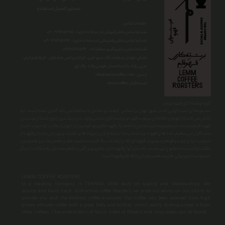
دستور العمل استفاده
اطلاعات تماس
شماره تماس بخش فروش (در ساعات اداری): ۲۶۷۴۵۷۹۵ ۰۲۱
شماره تماس بخش پشتیبانی (در ساعات اداری) : ۲۶۷۴۵۸۹۶ ۰۲۱
شماره تماس برای پیگیری سفارشات : ۰
۹۲۲۰۱۷۸۵۲۳
نشانی : تهران , سعادت آباد , سرو غربی , خیابان ریاضی بخشایش , کوچه زندوکیلی
غربی ، پلاک ۹۰ (ساختمان طوسی رنگ) ، زنگ اول
info@lemmcoffee.com : ایمیل
lemmcoffee : اینستاگرام
گروه برشته کاری قهوه ی لِم
​​​​​​​مجموعه ای است ایرانی که در شهر تهران بر اساس کیفیت و تعامل با مخطبانش پایه گذاری شده است. لِم
تلاش می کند تا با تهیه ی دانه های مرغوب قهوه و برشته کاری دستی ِ ویژه ، لذت بیشتری را برای شما از نوشیدن
قهوه فراهم سازد.در مجموعه لِم تازه ترین دانه ها را از قهوه های موجودِ روز در جهان انتخاب کرده و در اختیار
شما قرار می دهیم.دانه های قهوه ی منتخب ما از مرتفع ترین مزرعه های کشت و پرورش درختان قهوه از
سراسر دنیا برچیده و فراهم میشوند.قهوه ای که در ارتفاعات بالا کشت میشود عطر و طعم بیشتر و همچنین
غلظت و اسیدیته مطبوع تری نسبت به سایر انواع قهوه دارد.عطرو بوی گلی و طعم متمایل به شکلات از دیگر
خصوصیات و ویژگی های منحصربفرد این دانه های قهوه است.
LEMM COFFEE ROASTERS
is a roasting company in TEHRAN, IRAN built on quality and relationships. We
source and hand roast distinctive coffee Roasters we pride ourselves on our ability to
provide you with the freshest coffee available. Our coffee has been selected from high
grown altitude coffee with a good body and acidity, which easily distinguished it from
other coffees. Characteriastics of flavor notes of flowers and chocolates can be found.