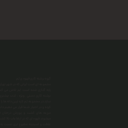
گروه برشته کاری قهوه ی لِم
​​​​​​​مجموعه ای است ایرانی که در شهر ت
پایه گذاری شده است. لِم تلاش می کند 
برشته کاری دستی ِ ویژه ، لذت بیشتری
سازد.در مجموعه لِم تازه ترین دانه ها را
کرده و در اختیار شما قرار می دهیم.دان
مزرعه های کشت و پرورش درختان قهو
میشوند.قهوه ای که در ارتفاعات بالا 
غلظت و اسیدیته مطبوع تری نسبت به سا