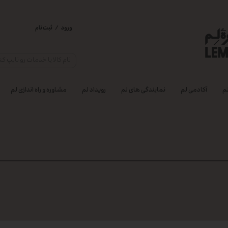
ورود
/
ثبت نام
حساب کاربری من
تغییر گذر واژه
سفارشات
م
آکادمی لم
نمایندگی های لم
رویداد لم
مشاوره و راه اندازی لم
خروج از حساب
کاربری