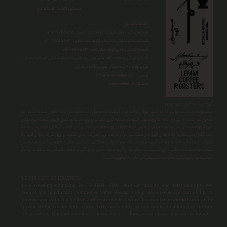
دستور العمل استفاده
اطلاعات تماس
شماره تماس بخش فروش (در ساعات اداری): ۲۶۷۴۵۷۹۵ ۰۲۱
شماره تماس بخش پشتیبانی (در ساعات اداری) : ۲۶۷۴۵۸۹۶ ۰۲۱
شماره تماس برای پیگیری سفارشات : ۰
۹۲۲۰۱۷۸۵۲۳
نشانی : تهران , سعادت آباد , سرو غربی , خیابان ریاضی بخشایش , کوچه زندوکیلی
غربی ، پلاک ۹۰ (ساختمان طوسی رنگ) ، زنگ اول
info@lemmcoffee.com : ایمیل
lemmcoffee : اینستاگرام
گروه برشته کاری قهوه ی لِم
​​​​​​​مجموعه ای است ایرانی که در شهر تهران بر اساس کیفیت و تعامل با مخطبانش پایه گذاری شده است. لِم
تلاش می کند تا با تهیه ی دانه های مرغوب قهوه و برشته کاری دستی ِ ویژه ، لذت بیشتری را برای شما از نوشیدن
قهوه فراهم سازد.در مجموعه لِم تازه ترین دانه ها را از قهوه های موجودِ روز در جهان انتخاب کرده و در اختیار
شما قرار می دهیم.دانه های قهوه ی منتخب ما از مرتفع ترین مزرعه های کشت و پرورش درختان قهوه از
سراسر دنیا برچیده و فراهم میشوند.قهوه ای که در ارتفاعات بالا کشت میشود عطر و طعم بیشتر و همچنین
غلظت و اسیدیته مطبوع تری نسبت به سایر انواع قهوه دارد.عطرو بوی گلی و طعم متمایل به شکلات از دیگر
خصوصیات و ویژگی های منحصربفرد این دانه های قهوه است.
LEMM COFFEE ROASTERS
is a roasting company in TEHRAN, IRAN built on quality and relationships. We
source and hand roast distinctive coffee Roasters we pride ourselves on our ability to
provide you with the freshest coffee available. Our coffee has been selected from high
grown altitude coffee with a good body and acidity, which easily distinguished it from
other coffees. Characteriastics of flavor notes of flowers and chocolates can be found.