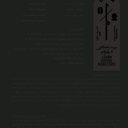
حریم خصوصی
روش های ارسال
فرصتهای شغلی
سوالات متداول
نمایندگی های فروش
روش های پرداخت
دستور العمل استفاده
اطلاعات تماس
شماره تماس بخش فروش (در ساعات اداری): ۲۶۷۴۵۷۹۵ ۰۲۱
شماره تماس بخش پشتیبانی (در ساعات اداری) : ۲۶۷۴۵۸۹۶ ۰۲۱
شماره تماس برای پیگیری سفارشات : ۰
۹۲۲۰۱۷۸۵۲۳
نشانی : تهران , سعادت آباد , سرو غربی , خیابان ریاضی بخشایش , کوچه زندوکیلی
غربی ، پلاک ۹۰ (ساختمان طوسی رنگ) ، زنگ اول
info@lemmcoffee.com : ایمیل
lemmcoffee : اینستاگرام
گروه برشته کاری قهوه ی لِم
​​​​​​​مجموعه ای است ایرانی که در شهر تهران بر اساس کیفیت و تعامل با مخطبانش پایه گذاری شده است. لِم
تلاش می کند تا با تهیه ی دانه های مرغوب قهوه و برشته کاری دستی ِ ویژه ، لذت بیشتری را برای شما از نوشیدن
قهوه فراهم سازد.در مجموعه لِم تازه ترین دانه ها را از قهوه های موجودِ روز در جهان انتخاب کرده و در اختیار
شما قرار می دهیم.دانه های قهوه ی منتخب ما از مرتفع ترین مزرعه های کشت و پرورش درختان قهوه از
سراسر دنیا برچیده و فراهم میشوند.قهوه ای که در ارتفاعات بالا کشت میشود عطر و طعم بیشتر و همچنین
غلظت و اسیدیته مطبوع تری نسبت به سایر انواع قهوه دارد.عطرو بوی گلی و طعم متمایل به شکلات از دیگر
خصوصیات و ویژگی های منحصربفرد این دانه های قهوه است.
LEMM COFFEE ROASTERS
is a roasting company in TEHRAN, IRAN built on quality and relationships. We
source and hand roast distinctive coffee Roasters we pride ourselves on our ability to