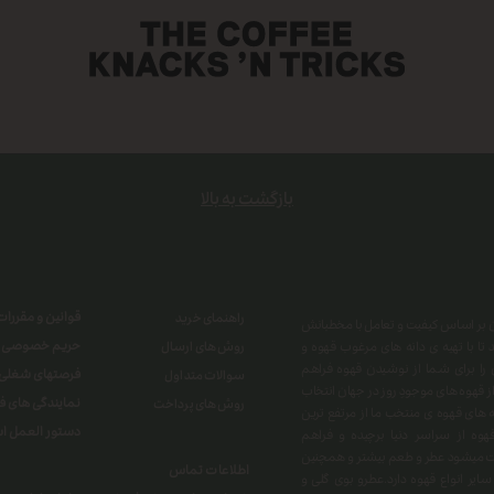
بازگشت به بالا
قوانین و مقررات
راهنمای خرید
هران بر اساس کیفیت و تعامل با مخطبانش
حریم خصوصی
تا با تهیه ی دانه های مرغوب قهوه و
روش های ارسال
 را برای شما از نوشیدن قهوه فراهم
فرصتهای شغلی
سوالات متداول
 از قهوه های موجودِ روز در جهان انتخاب
نمایندگی های 
روش های پرداخت
ه های قهوه ی منتخب ما از مرتفع ترین
دستور العمل اس
ه از سراسر دنیا برچیده و فراهم
کشت میشود عطر و طعم بیشتر و همچنین
اطلاعات تماس
یر انواع قهوه دارد.عطرو بوی گلی و