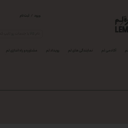
ورود
/
ثبت نام
حساب کاربری من
تغییر گذر واژه
سفارشات
م
آکادمی لم
نمایندگی های لم
رویداد لم
مشاوره و راه اندازی لم
خروج از حساب
کاربری