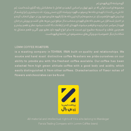
گروه برشته کاری قهوه ی لِم
​​​​​​​مجموعه ای است ایرانی که در شهر تهران بر اساس کیفیت و تعامل با مخطبانش پایه گذاری شده است. لِم
تلاش می کند تا با تهیه ی دانه های مرغوب قهوه و برشته کاری دستی ِ ویژه ، لذت بیشتری را برای شما از
نوشیدن قهوه فراهم سازد.در مجموعه لِم تازه ترین دانه ها را از قهوه های موجودِ روز در جهان انتخاب کرده و
در اختیار شما قرار می دهیم.دانه های قهوه ی منتخب ما از مرتفع ترین مزرعه های کشت و پرورش درختان
قهوه از سراسر دنیا برچیده و فراهم میشوند.قهوه ای که در ارتفاعات بالا کشت میشود عطر و طعم بیشتر و
همچنین غلظت و اسیدیته مطبوع تری نسبت به سایر انواع قهوه دارد.عطرو بوی گلی و طعم متمایل به
شکلات از دیگر خصوصیات و ویژگی های منحصربفرد این دانه های قهوه است.
LEMM COFFEE ROASTERS
is a roasting company in TEHRAN, IRAN built on quality and relationships. We
source and hand roast distinctive coffee Roasters we pride ourselves on our
ability to provide you with the freshest coffee available. Our coffee has been
selected from high grown altitude coffee with a good body and acidity, which
easily distinguished it from other coffees. Characteriastics of flavor notes of
flowers and chocolates can be found.
All material and intellectual rights of this site belong to Mandegar
Farsia Trading Company with Lemm Coffee brand.​​​​​​​