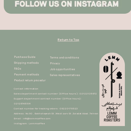
Return to Top
Purchase Guide
Terms and conditions
Shipping methods
Privacy
FAQs
Job opportunities
Peyment methods
Sales representatives​​​​​​​
Product return procedur​​​​​​​
Contact information
Sales department contact number (Office hours ) : 02122135672
Support department contract number (Office hours) :
02126745591
Contact number for tracking orders : 09220178523
Address : No.90 , Bakhshayesh St ,West sarv St ,Sa'adat Abad ,Tehran
Email :
info@lemmcoffee.com
Instagram : Lemmcoffee