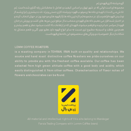
گروه برشته کاری قهوه ی لِم
​​​​​​​مجموعه ای است ایرانی که در شهر تهران بر اساس کیفیت و تعامل با مخطبانش پایه گذاری شده است. لِم
تلاش می کند تا با تهیه ی دانه های مرغوب قهوه و برشته کاری دستی ِ ویژه ، لذت بیشتری را برای شما از
نوشیدن قهوه فراهم سازد.در مجموعه لِم تازه ترین دانه ها را از قهوه های موجودِ روز در جهان انتخاب کرده و
در اختیار شما قرار می دهیم.دانه های قهوه ی منتخب ما از مرتفع ترین مزرعه های کشت و پرورش درختان
قهوه از سراسر دنیا برچیده و فراهم میشوند.قهوه ای که در ارتفاعات بالا کشت میشود عطر و طعم بیشتر و
همچنین غلظت و اسیدیته مطبوع تری نسبت به سایر انواع قهوه دارد.عطرو بوی گلی و طعم متمایل به
شکلات از دیگر خصوصیات و ویژگی های منحصربفرد این دانه های قهوه است.
LEMM COFFEE ROASTERS
is a roasting company in TEHRAN, IRAN built on quality and relationships. We
source and hand roast distinctive coffee Roasters we pride ourselves on our
ability to provide you with the freshest coffee available. Our coffee has been
selected from high grown altitude coffee with a good body and acidity, which
easily distinguished it from other coffees. Characteriastics of flavor notes of
flowers and chocolates can be found.
All material and intellectual rights of this site belong to Mandegar
Farsia Trading Company with Lemm Coffee brand.​​​​​​​