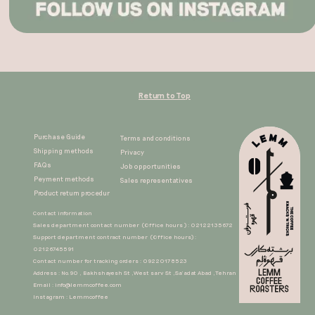
Return to Top
Purchase Guide
Terms and conditions
Shipping methods
Privacy
FAQs
Job opportunities
Peyment methods
Sales representatives​​​​​​​
Product return procedur​​​​​​​
Contact information
Sales department contact number (Office hours ) : 02122135672
Support department contract number (Office hours) :
02126745591
Contact number for tracking orders : 09220178523
Address : No.90 , Bakhshayesh St ,West sarv St ,Sa'adat Abad ,Tehran
Email :
info@lemmcoffee.com
Instagram : Lemmcoffee