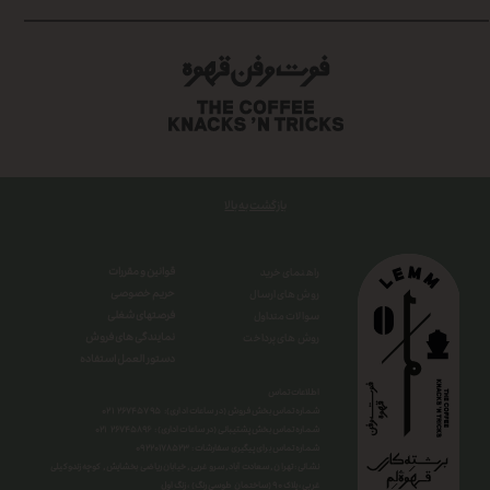
بازگشت به بالا
قوانین و مقررات
راهنمای خرید
حریم خصوصی
روش های ارسال
فرصتهای شغلی
سوالات متداول
نمایندگی های فروش
روش های پرداخت
دستور العمل استفاده
اطلاعات تماس
شماره تماس بخش فروش (در ساعات اداری): ۲۶۷۴۵۷۹۵ ۰۲۱
شماره تماس بخش پشتیبانی (در ساعات اداری) : ۲۶۷۴۵۸۹۶ ۰۲۱
شماره تماس برای پیگیری سفارشات : ۰
۹۲۲۰۱۷۸۵۲۳
نشانی : تهران , سعادت آباد , سرو غربی , خیابان ریاضی بخشایش , کوچه زندوکیلی
غربی ، پلاک ۹۰ (ساختمان طوسی رنگ) ، زنگ اول