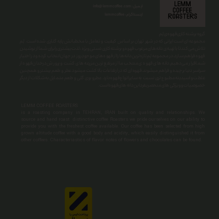
info@lemmcoffee.com : ایمیل
lemmcoffee : اینستاگرام
گروه برشته کاری قهوه ی لِم
​​​​​​​مجموعه ای است ایرانی که در شهر تهران بر اساس کیفیت و تعامل با مخطبانش پایه گذاری شده است. لِم
تلاش می کند تا با تهیه ی دانه های مرغوب قهوه و برشته کاری دستی ِ ویژه ، لذت بیشتری را برای شما از نوشیدن
قهوه فراهم سازد.در مجموعه لِم تازه ترین دانه ها را از قهوه های موجودِ روز در جهان انتخاب کرده و در اختیار
شما قرار می دهیم.دانه های قهوه ی منتخب ما از مرتفع ترین مزرعه های کشت و پرورش درختان قهوه از
سراسر دنیا برچیده و فراهم میشوند.قهوه ای که در ارتفاعات بالا کشت میشود عطر و طعم بیشتر و همچنین
غلظت و اسیدیته مطبوع تری نسبت به سایر انواع قهوه دارد.عطرو بوی گلی و طعم متمایل به شکلات از دیگر
خصوصیات و ویژگی های منحصربفرد این دانه های قهوه است.
LEMM COFFEE ROASTERS
is a roasting company in TEHRAN, IRAN built on quality and relationships. We
source and hand roast distinctive coffee Roasters we pride ourselves on our ability to
provide you with the freshest coffee available. Our coffee has been selected from high
grown altitude coffee with a good body and acidity, which easily distinguished it from
other coffees. Characteriastics of flavor notes of flowers and chocolates can be found.