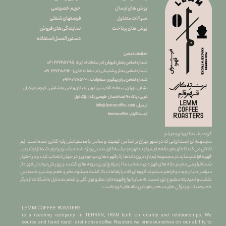
حریم خصوصی
روش های ارسال
فرصتهای شغلی
سوالات متداول
نمایندگی های فروش
روش های پرداخت
دستور العمل استفاده
اطلاعات تماس
شماره تماس بخش فروش (در ساعات اداری): ۲۶۷۴۵۷۹۵ ۰۲۱
شماره تماس بخش پشتیبانی (در ساعات اداری) : ۲۶۷۴۵۸۹۶ ۰۲۱
شماره تماس برای پیگیری سفارشات : ۰
۹۲۲۰۱۷۸۵۲۳
نشانی : تهران , سعادت آباد , سرو غربی , خیابان ریاضی بخشایش , کوچه زندوکیلی
غربی ، پلاک ۹۰ (ساختمان طوسی رنگ) ، زنگ اول
info@lemmcoffee.com : ایمیل
lemmcoffee : اینستاگرام
گروه برشته کاری قهوه ی لِم
​​​​​​​مجموعه ای است ایرانی که در شهر تهران بر اساس کیفیت و تعامل با مخطبانش پایه گذاری شده است. لِم
تلاش می کند تا با تهیه ی دانه های مرغوب قهوه و برشته کاری دستی ِ ویژه ، لذت بیشتری را برای شما از نوشیدن
قهوه فراهم سازد.در مجموعه لِم تازه ترین دانه ها را از قهوه های موجودِ روز در جهان انتخاب کرده و در اختیار
شما قرار می دهیم.دانه های قهوه ی منتخب ما از مرتفع ترین مزرعه های کشت و پرورش درختان قهوه از
سراسر دنیا برچیده و فراهم میشوند.قهوه ای که در ارتفاعات بالا کشت میشود عطر و طعم بیشتر و همچنین
غلظت و اسیدیته مطبوع تری نسبت به سایر انواع قهوه دارد.عطرو بوی گلی و طعم متمایل به شکلات از دیگر
خصوصیات و ویژگی های منحصربفرد این دانه های قهوه است.
LEMM COFFEE ROASTERS
is a roasting company in TEHRAN, IRAN built on quality and relationships. We
source and hand roast distinctive coffee Roasters we pride ourselves on our ability to