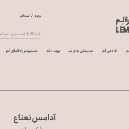
ورود
/
ثبت نام
حساب کاربری من
تغییر گذر واژه
سفارشات
م
آکادمی لم
نمایندگی های لم
رویداد لم
مشاوره و راه اندازی لم
خروج از حساب
کاربری
آدامس نعناع