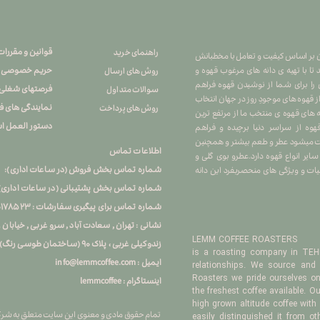
قوانین و مقررات
راهنمای خرید
هران بر اساس کیفیت و تعامل با مخطبانش
حریم خصوصی
تا با تهیه ی دانه های مرغوب قهوه و
روش های ارسال
 را برای شما از نوشیدن قهوه فراهم
فرصتهای شغلی
سوالات متداول
 از قهوه های موجودِ روز در جهان انتخاب
نمایندگی های 
روش های پرداخت
ه های قهوه ی منتخب ما از مرتفع ترین
دستور العمل اس
ه از سراسر دنیا برچیده و فراهم
کشت میشود عطر و طعم بیشتر و همچنین
اطلاعات تماس
یر انواع قهوه دارد.عطرو بوی گلی و
شماره تماس بخش فروش (در ساعات اداری): ۲۶۷۴۵۷۹۵ ۰۲۱
ت و ویژگی های منحصربفرد این دانه
شماره تماس بخش پشتیبانی (در ساعات اداری) : ۲۶۷۴۵۸۹۶ ۱
شماره تماس برای پیگیری سفارشات : ۰
۰۱۷۸۵۲۳
نشانی : تهران , سعادت آباد , سرو غربی , خیابا
LEMM COFFEE ROASTERS
زندوکیلی غربی ، پلاک ۹۰ (ساختمان طوسی رنگ) ، زنگ اول
is a roasting company in TEHR
info@lemmcoffee.com : ایمیل
relationships. We source and 
Roasters we pride ourselves on 
lemmcoffee : اینستاگرام
the freshest coffee available. O
high grown altitude coffee with
تمام حقوق مادی و معنوی این سایت متعلق به شرکت ت
easily distinguished it from ot