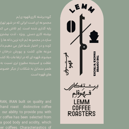
گروه برشته کاری قهوه ی لِم
​​​​​​​مجموعه ای است ایرانی که در شهر ت
پایه گذاری شده است. لِم تلاش می کند 
برشته کاری دستی ِ ویژه ، لذت بیشتری
سازد.در مجموعه لِم تازه ترین دانه ها را
کرده و در اختیار شما قرار می دهیم.دان
مزرعه های کشت و پرورش درختان قهو
میشوند.قهوه ای که در ارتفاعات بالا 
غلظت و اسیدیته مطبوع تری نسبت به سا
طعم متمایل به شکلات از دیگر خصوصیا
های قهوه است.
AN, IRAN built on quality and
hand roast distinctive coffee
our ability to provide you with
ur coffee has been selected from
 a good body and acidity, which
her coffees. Characteriastics of