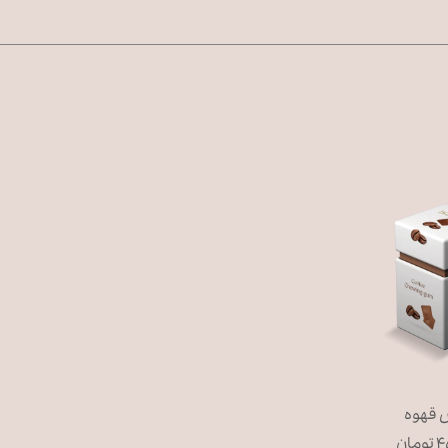
 قهوه
ان