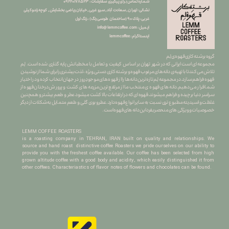
شماره تماس برای پیگیری سفارشات : ۰
۹۲۲۰۱۷۸۵۲۳
نشانی : تهران , سعادت آباد , سرو غربی , خیابان ریاضی بخشایش , کوچه زندوکیلی
غربی ، پلاک ۹۰ (ساختمان طوسی رنگ) ، زنگ اول
info@lemmcoffee.com : ایمیل
lemmcoffee : اینستاگرام
گروه برشته کاری قهوه ی لِم
​​​​​​​مجموعه ای است ایرانی که در شهر تهران بر اساس کیفیت و تعامل با مخطبانش پایه گذاری شده است. لِم
تلاش می کند تا با تهیه ی دانه های مرغوب قهوه و برشته کاری دستی ِ ویژه ، لذت بیشتری را برای شما از نوشیدن
قهوه فراهم سازد.در مجموعه لِم تازه ترین دانه ها را از قهوه های موجودِ روز در جهان انتخاب کرده و در اختیار
شما قرار می دهیم.دانه های قهوه ی منتخب ما از مرتفع ترین مزرعه های کشت و پرورش درختان قهوه از
سراسر دنیا برچیده و فراهم میشوند.قهوه ای که در ارتفاعات بالا کشت میشود عطر و طعم بیشتر و همچنین
غلظت و اسیدیته مطبوع تری نسبت به سایر انواع قهوه دارد.عطرو بوی گلی و طعم متمایل به شکلات از دیگر
خصوصیات و ویژگی های منحصربفرد این دانه های قهوه است.
LEMM COFFEE ROASTERS
is a roasting company in TEHRAN, IRAN built on quality and relationships. We
source and hand roast distinctive coffee Roasters we pride ourselves on our ability to
provide you with the freshest coffee available. Our coffee has been selected from high
grown altitude coffee with a good body and acidity, which easily distinguished it from
other coffees. Characteriastics of flavor notes of flowers and chocolates can be found.