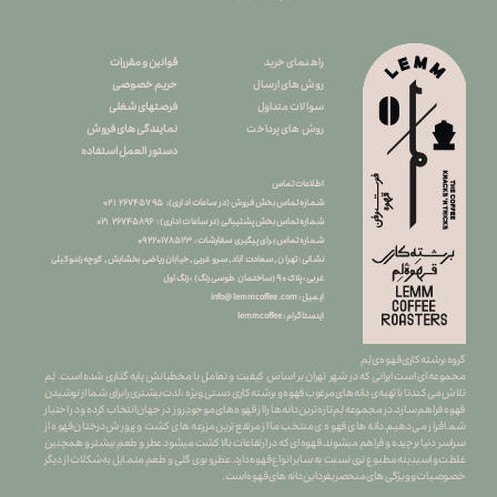
قوانین و مقررات
راهنمای خرید
حریم خصوصی
روش های ارسال
فرصتهای شغلی
سوالات متداول
نمایندگی های فروش
روش های پرداخت
دستور العمل استفاده
اطلاعات تماس
شماره تماس بخش فروش (در ساعات اداری): ۲۶۷۴۵۷۹۵ ۰۲۱
شماره تماس بخش پشتیبانی (در ساعات اداری) : ۲۶۷۴۵۸۹۶ ۰۲۱
شماره تماس برای پیگیری سفارشات : ۰
۹۲۲۰۱۷۸۵۲۳
نشانی : تهران , سعادت آباد , سرو غربی , خیابان ریاضی بخشایش , کوچه زندوکیلی
غربی ، پلاک ۹۰ (ساختمان طوسی رنگ) ، زنگ اول
info@lemmcoffee.com : ایمیل
lemmcoffee : اینستاگرام
گروه برشته کاری قهوه ی لِم
​​​​​​​مجموعه ای است ایرانی که در شهر تهران بر اساس کیفیت و تعامل با مخطبانش پایه گذاری شده است. لِم
تلاش می کند تا با تهیه ی دانه های مرغوب قهوه و برشته کاری دستی ِ ویژه ، لذت بیشتری را برای شما از نوشیدن
قهوه فراهم سازد.در مجموعه لِم تازه ترین دانه ها را از قهوه های موجودِ روز در جهان انتخاب کرده و در اختیار
شما قرار می دهیم.دانه های قهوه ی منتخب ما از مرتفع ترین مزرعه های کشت و پرورش درختان قهوه از
سراسر دنیا برچیده و فراهم میشوند.قهوه ای که در ارتفاعات بالا کشت میشود عطر و طعم بیشتر و همچنین
غلظت و اسیدیته مطبوع تری نسبت به سایر انواع قهوه دارد.عطرو بوی گلی و طعم متمایل به شکلات از دیگر
خصوصیات و ویژگی های منحصربفرد این دانه های قهوه است.