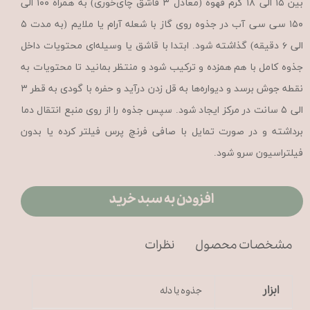
بین ۱۵ الی ۱۸ گرم قهوه (معادل ۳ قاشق چای‌خوری) به همراه ۱۰۰ الی
۱۵۰ سی سی آب در جذوه روی گاز با شعله آرام یا ملایم (به مدت ۵
الی ۶ دقیقه) گذاشته شود. ابتدا با قاشق یا وسیله‌ای محتویات داخل
جذوه کامل با هم همزده و ترکیب شود و منتظر بمانید تا محتویات به
نقطه جوش برسد و دیواره‌ها به قل زدن درآید و حفره با گودی به قطر ۳
الی ۵ سانت در مرکز ایجاد شود. سپس جذوه را از روی منبع انتقال دما
برداشته و در صورت تمایل با صافی فرنچ پرس فیلتر کرده یا بدون
فیلتراسیون سرو شود.
افزودن به سبد خرید
مشخصات محصول
نظرات
ابزار
جذوه یا دله