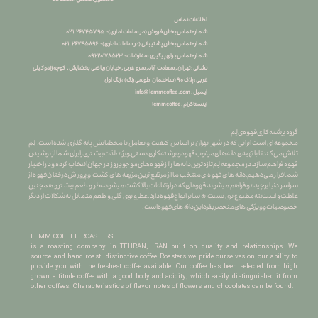
اطلاعات تماس
شماره تماس بخش فروش (در ساعات اداری): ۲۶۷۴۵۷۹۵ ۰۲۱
شماره تماس بخش پشتیبانی (در ساعات اداری) : ۲۶۷۴۵۸۹۶ ۰۲۱
شماره تماس برای پیگیری سفارشات : ۰
۹۲۲۰۱۷۸۵۲۳
نشانی : تهران , سعادت آباد , سرو غربی , خیابان ریاضی بخشایش , کوچه زندوکیلی
غربی ، پلاک ۹۰ (ساختمان طوسی رنگ) ، زنگ اول
info@lemmcoffee.com : ایمیل
lemmcoffee : اینستاگرام
گروه برشته کاری قهوه ی لِم
​​​​​​​مجموعه ای است ایرانی که در شهر تهران بر اساس کیفیت و تعامل با مخطبانش پایه گذاری شده است. لِم
تلاش می کند تا با تهیه ی دانه های مرغوب قهوه و برشته کاری دستی ِ ویژه ، لذت بیشتری را برای شما از نوشیدن
قهوه فراهم سازد.در مجموعه لِم تازه ترین دانه ها را از قهوه های موجودِ روز در جهان انتخاب کرده و در اختیار
شما قرار می دهیم.دانه های قهوه ی منتخب ما از مرتفع ترین مزرعه های کشت و پرورش درختان قهوه از
سراسر دنیا برچیده و فراهم میشوند.قهوه ای که در ارتفاعات بالا کشت میشود عطر و طعم بیشتر و همچنین
غلظت و اسیدیته مطبوع تری نسبت به سایر انواع قهوه دارد.عطرو بوی گلی و طعم متمایل به شکلات از دیگر
خصوصیات و ویژگی های منحصربفرد این دانه های قهوه است.
LEMM COFFEE ROASTERS
is a roasting company in TEHRAN, IRAN built on quality and relationships. We
source and hand roast distinctive coffee Roasters we pride ourselves on our ability to
provide you with the freshest coffee available. Our coffee has been selected from high
grown altitude coffee with a good body and acidity, which easily distinguished it from
other coffees. Characteriastics of flavor notes of flowers and chocolates can be found.