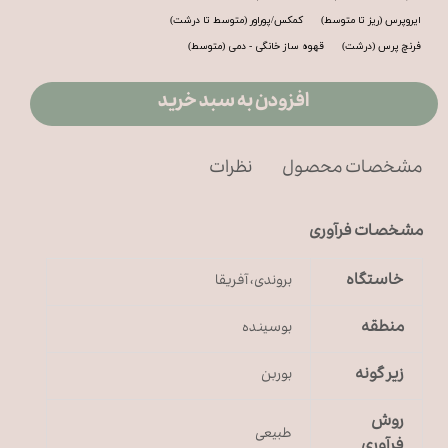
ایروپرس (ریز تا متوسط)
کمکس/پوراور (متوسط تا درشت)
فرنچ پرس (درشت)
قهوه ساز خانگی - دمی (متوسط)
افزودن به سبد خرید
مشخصات محصول
نظرات
مشخصات فرآوری
خاستگاه
بروندی، آفریقا
منطقه
بوسینده
زیر گونه
بوربن
روش
طبیعی
فرآوری