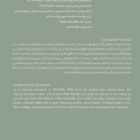
شماره تماس بخش پشتیبانی (در ساعات اداری) : ۲۶۷۴۵۸۹۶ ۰۲۱
شماره تماس برای پیگیری سفارشات : ۰
۹۲۲۰۱۷۸۵۲۳
نشانی : تهران , سعادت آباد , سرو غربی , خیابان ریاضی بخشایش , کوچه زندوکیلی
غربی ، پلاک ۹۰ (ساختمان طوسی رنگ) ، زنگ اول
info@lemmcoffee.com : ایمیل
lemmcoffee : اینستاگرام
گروه برشته کاری قهوه ی لِم
​​​​​​​مجموعه ای است ایرانی که در شهر تهران بر اساس کیفیت و تعامل با مخطبانش پایه گذاری شده است. لِم
تلاش می کند تا با تهیه ی دانه های مرغوب قهوه و برشته کاری دستی ِ ویژه ، لذت بیشتری را برای شما از نوشیدن
قهوه فراهم سازد.در مجموعه لِم تازه ترین دانه ها را از قهوه های موجودِ روز در جهان انتخاب کرده و در اختیار
شما قرار می دهیم.دانه های قهوه ی منتخب ما از مرتفع ترین مزرعه های کشت و پرورش درختان قهوه از
سراسر دنیا برچیده و فراهم میشوند.قهوه ای که در ارتفاعات بالا کشت میشود عطر و طعم بیشتر و همچنین
غلظت و اسیدیته مطبوع تری نسبت به سایر انواع قهوه دارد.عطرو بوی گلی و طعم متمایل به شکلات از دیگر
خصوصیات و ویژگی های منحصربفرد این دانه های قهوه است.
LEMM COFFEE ROASTERS
is a roasting company in TEHRAN, IRAN built on quality and relationships. We
source and hand roast distinctive coffee Roasters we pride ourselves on our ability to
provide you with the freshest coffee available. Our coffee has been selected from high
grown altitude coffee with a good body and acidity, which easily distinguished it from
other coffees. Characteriastics of flavor notes of flowers and chocolates can be found.