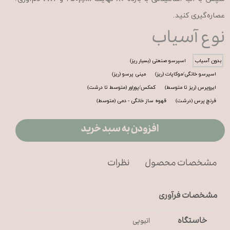
عصاره‌گیری کنید.
نوع آسیاب
بدون آسیاب
اسپرسو صنعتی (بسیار ریز)
اسپرسو خانگی/موکاپات (ریز)
مینی پرسو (ریز)
ایروپرس (ریز تا متوسط)
کمکس/پوراور (متوسط تا درشت)
فرنچ پرس (درشت)
قهوه ساز خانگی - دمی (متوسط)
افزودن به سبد خرید
مشخصات محصول
نظرات
مشخصات فرآوری
خاستگاه
اتیوپی