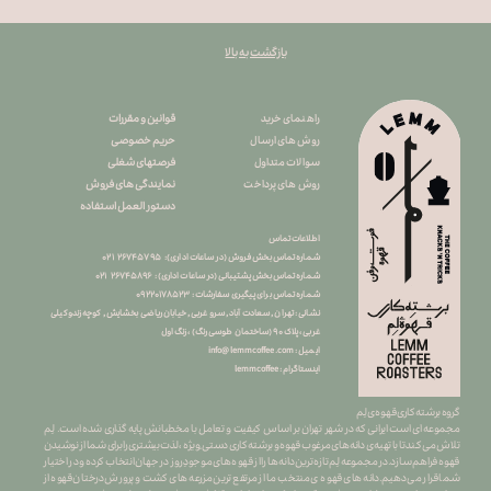
بازگشت به بالا
قوانین و مقررات
راهنمای خرید
حریم خصوصی
روش های ارسال
فرصتهای شغلی
سوالات متداول
نمایندگی های فروش
روش های پرداخت
دستور العمل استفاده
اطلاعات تماس
شماره تماس بخش فروش (در ساعات اداری): ۲۶۷۴۵۷۹۵ ۰۲۱
شماره تماس بخش پشتیبانی (در ساعات اداری) : ۲۶۷۴۵۸۹۶ ۰۲۱
شماره تماس برای پیگیری سفارشات : ۰
۹۲۲۰۱۷۸۵۲۳
نشانی : تهران , سعادت آباد , سرو غربی , خیابان ریاضی بخشایش , کوچه زندوکیلی
غربی ، پلاک ۹۰ (ساختمان طوسی رنگ) ، زنگ اول
info@lemmcoffee.com : ایمیل
lemmcoffee : اینستاگرام
گروه برشته کاری قهوه ی لِم
​​​​​​​مجموعه ای است ایرانی که در شهر تهران بر اساس کیفیت و تعامل با مخطبانش پایه گذاری شده است. لِم
تلاش می کند تا با تهیه ی دانه های مرغوب قهوه و برشته کاری دستی ِ ویژه ، لذت بیشتری را برای شما از نوشیدن
قهوه فراهم سازد.در مجموعه لِم تازه ترین دانه ها را از قهوه های موجودِ روز در جهان انتخاب کرده و در اختیار
شما قرار می دهیم.دانه های قهوه ی منتخب ما از مرتفع ترین مزرعه های کشت و پرورش درختان قهوه از