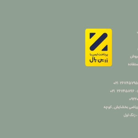
فروش
تفاده
۰۲
۹۲۲
ن ریاضی بخشایش , کوچه