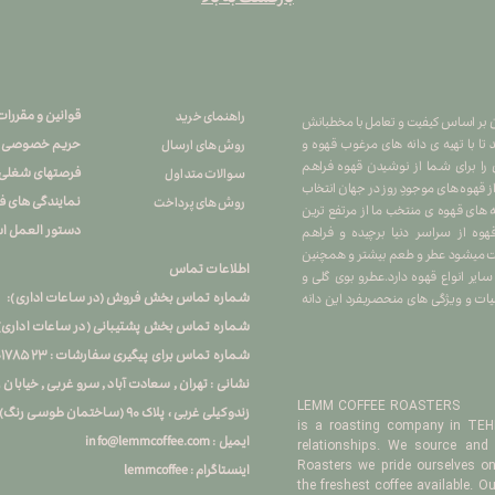
قوانین و مقررات
راهنمای خرید
هران بر اساس کیفیت و تعامل با مخطبانش
حریم خصوصی
تا با تهیه ی دانه های مرغوب قهوه و
روش های ارسال
 را برای شما از نوشیدن قهوه فراهم
فرصتهای شغلی
سوالات متداول
 از قهوه های موجودِ روز در جهان انتخاب
نمایندگی های 
روش های پرداخت
ه های قهوه ی منتخب ما از مرتفع ترین
دستور العمل اس
ه از سراسر دنیا برچیده و فراهم
کشت میشود عطر و طعم بیشتر و همچنین
اطلاعات تماس
یر انواع قهوه دارد.عطرو بوی گلی و
شماره تماس بخش فروش (در ساعات اداری): ۲۶۷۴۵۷۹۵ ۰۲۱
ت و ویژگی های منحصربفرد این دانه
شماره تماس بخش پشتیبانی (در ساعات اداری) : ۲۶۷۴۵۸۹۶ ۱
شماره تماس برای پیگیری سفارشات : ۰
۰۱۷۸۵۲۳
نشانی : تهران , سعادت آباد , سرو غربی , خیابا
LEMM COFFEE ROASTERS
زندوکیلی غربی ، پلاک ۹۰ (ساختمان طوسی رنگ) ، زنگ اول
is a roasting company in TEHR
info@lemmcoffee.com : ایمیل
relationships. We source and 
Roasters we pride ourselves on 
lemmcoffee : اینستاگرام
the freshest coffee available. O