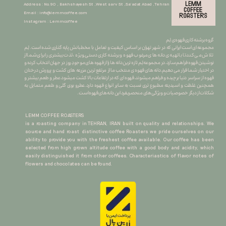
Address : No.90 , Bakhshayesh St ,West sarv St ,Sa'adat Abad ,Tehran
Email :
info@lemmcoffee.com
Instagram : Lemmcoffee
گروه برشته کاری قهوه ی لِم
​​​​​​​مجموعه ای است ایرانی که در شهر تهران بر اساس کیفیت و تعامل با مخطبانش پایه گذاری شده است. لِم
تلاش می کند تا با تهیه ی دانه های مرغوب قهوه و برشته کاری دستی ِ ویژه ، لذت بیشتری را برای شما از
نوشیدن قهوه فراهم سازد.در مجموعه لِم تازه ترین دانه ها را از قهوه های موجودِ روز در جهان انتخاب کرده و
در اختیار شما قرار می دهیم.دانه های قهوه ی منتخب ما از مرتفع ترین مزرعه های کشت و پرورش درختان
قهوه از سراسر دنیا برچیده و فراهم میشوند.قهوه ای که در ارتفاعات بالا کشت میشود عطر و طعم بیشتر و
همچنین غلظت و اسیدیته مطبوع تری نسبت به سایر انواع قهوه دارد.عطرو بوی گلی و طعم متمایل به
شکلات از دیگر خصوصیات و ویژگی های منحصربفرد این دانه های قهوه است.
LEMM COFFEE ROASTERS
is a roasting company in TEHRAN, IRAN built on quality and relationships. We
source and hand roast distinctive coffee Roasters we pride ourselves on our
ability to provide you with the freshest coffee available. Our coffee has been
selected from high grown altitude coffee with a good body and acidity, which
easily distinguished it from other coffees. Characteriastics of flavor notes of
flowers and chocolates can be found.