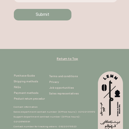
Submit
Return to Top
Purchase Guide
Terms and conditions
Shipping methods
Privacy
FAQs
Job opportunities
Peyment methods
Sales representatives​​​​​​​
Product return procedur​​​​​​​
Contact information
Sales department contact number (Office hours ) : 02122135672
Support department contract number (Office hours) :
02126745591
Contact number for tracking orders : 09220178523